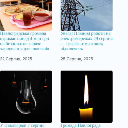
Павлоградська громада
Увага! Планові роботи на
отримає понад 4 млн грн
електромережах 29 серпня
на безоплатне гаряче
— графік тимчасових
харчування для школярів
відключень
22 Серпня, 2025
28 Серпня, 2025
У Павлограді 7 серпня
Громада Павлограда