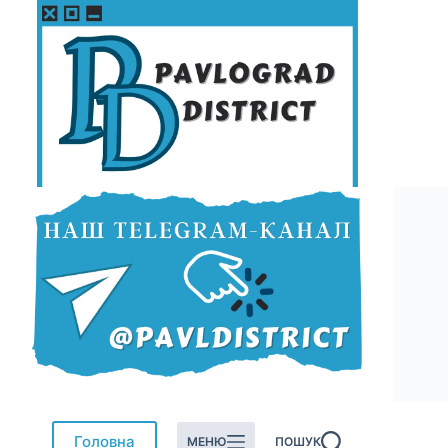
Перейти
до
вмісту
Головна
МЕНЮ
ПОШУК