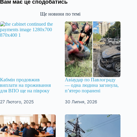
Вам має це сподобатись
Ще новини по темі
Кабмін продовжив
Авіаудар по Павлограду
виплати на проживання
— одна людина загинула,
для ВПО ще на півроку
п’ятеро поранені
27 Лютого, 2025
30 Липня, 2026