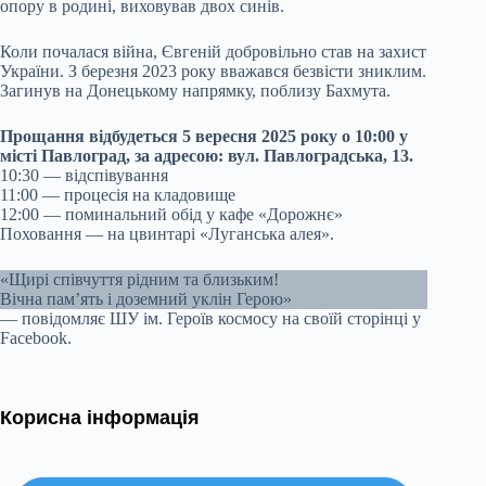
опору в родині, виховував двох синів.
Коли почалася війна, Євгеній добровільно став на захист
України. З березня 2023 року вважався безвісти зниклим.
Загинув на Донецькому напрямку, поблизу Бахмута.
Прощання відбудеться 5 вересня 2025 року о 10:00 у
місті Павлоград, за адресою: вул. Павлоградська, 13.
10:30 — відспівування
11:00 — процесія на кладовище
12:00 — поминальний обід у кафе «Дорожнє»
Поховання — на цвинтарі «Луганська алея».
«Щирі співчуття рідним та близьким!
Вічна пам’ять і доземний уклін Герою»
— повідомляє ШУ ім. Героїв космосу на своїй сторінці у
Facebook.
Корисна інформація