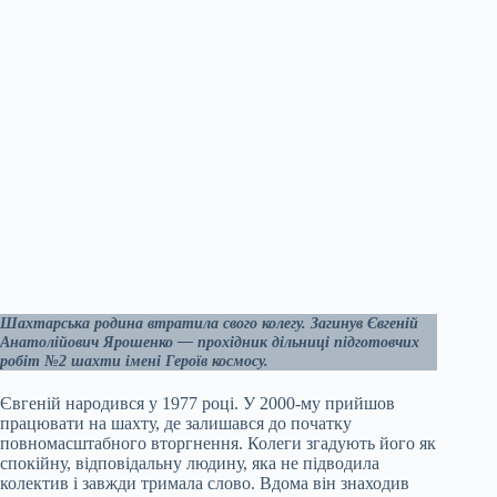
Шахтарська родина втратила свого колегу. Загинув Євгеній
Анатолійович Ярошенко — прохідник дільниці підготовчих
робіт №2 шахти імені Героїв космосу.
Євгеній народився у 1977 році. У 2000-му прийшов
працювати на шахту, де залишався до початку
повномасштабного вторгнення. Колеги згадують його як
спокійну, відповідальну людину, яка не підводила
колектив і завжди тримала слово. Вдома він знаходив