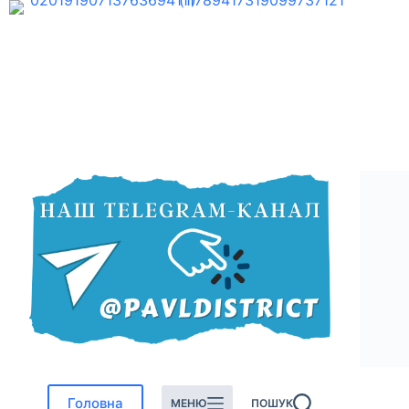
Перейти
до
вмісту
Головна
МЕНЮ
ПОШУК