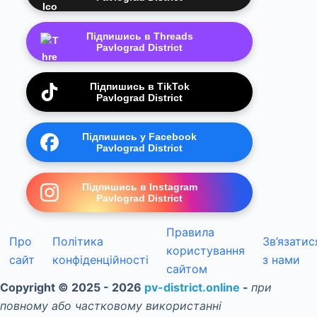
Підпишись в Threads
Pavlograd District
Підпишись в TikTok
Pavlograd District
Підпишись у Facebook
Pavlograd District
Підпишись в Instagram
Pavlograd District
Правила
Про
Політика
Зв’язатис
користування
сайт
конфіденційності
з нами
сайтом
Copyright © 2025 - 2026
pv-district.online
-
при
повному або частковому використанні