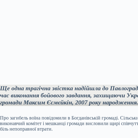
Ще одна трагічна звістка надійшла до Павлоградсь
час виконання бойового завдання, захищаючи Укра
громади Максим Єсмєйкін, 2007 року народження
Про загибель воїна повідомили в Богданівській громаді. Сільсь
виконавчий комітет і мешканці громади висловили щирі співчут
біль непоправної втрати.