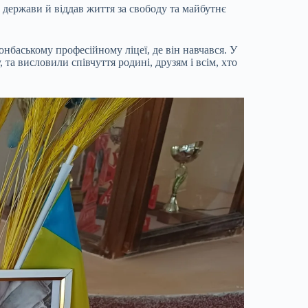
 держави й віддав життя за свободу та майбутнє
баському професійному ліцеї, де він навчався. У
 та висловили співчуття родині, друзям і всім, хто