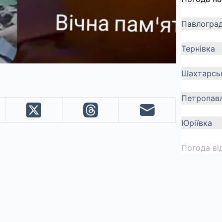
Павлогра
Тернівка
Шахтарсь
Петропавл
Юріївка
Погода ві