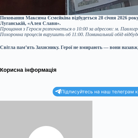
Поховання Максима Єсмєйкіна відбудеться 28 січня 2026 року
Луганській, «Алея Слави».
Прощання з Героєм розпочнеться о 10:00 за адресою: м. Павлоград,
Похоронна процесія вирушить об 11:00. Поминальний обід відбуде
Світла пам’ять Захиснику. Герої не вмирають — вони назавж
Корисна інформація
Підписуйтесь на наш телеграм ка