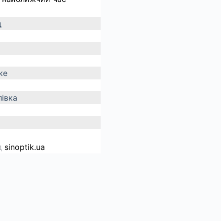
д
ке
івка
д
sinoptik.ua