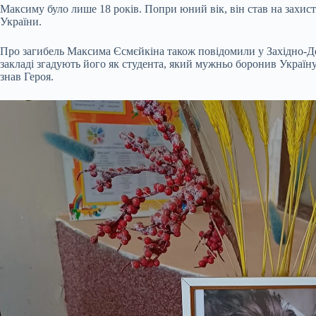
Максиму було лише 18 років. Попри юний вік, він став на захист
України.
Про загибель Максима Єсмєйкіна також повідомили у Західно-Дон
закладі згадують його як студента, який мужньо боронив Україну,
знав Героя.