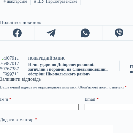
#
шахтарське
#
ШУ Першотравенське
Поділіться новиною
ПОПЕРЕДНІЙ
ЗАПИС
Нічні удари по Дніпропетровщині:
П
загиблий і поранені на Синельниківщині,
п
обстріли Нікопольського району
Залишити відповідь
Ваша e-mail адреса не оприлюднюватиметься.
Обов’язкові поля позначені
*
Ім’я
*
Email
*
Додати коментар
*