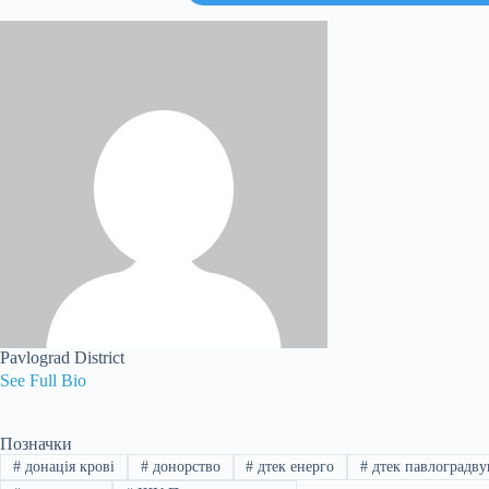
Pavlograd District
See Full Bio
Позначки
#
донація крові
#
донорство
#
дтек енерго
#
дтек павлоградву