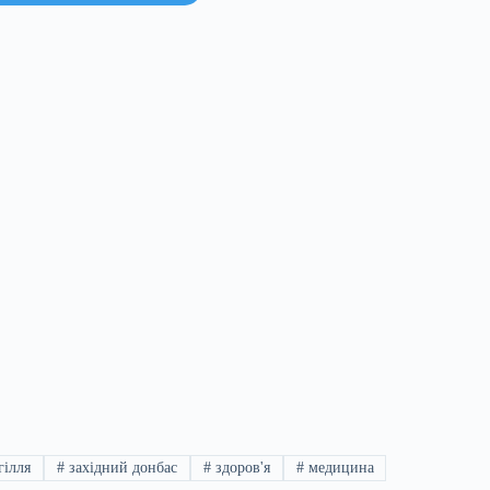
гілля
#
західний донбас
#
здоров'я
#
медицина