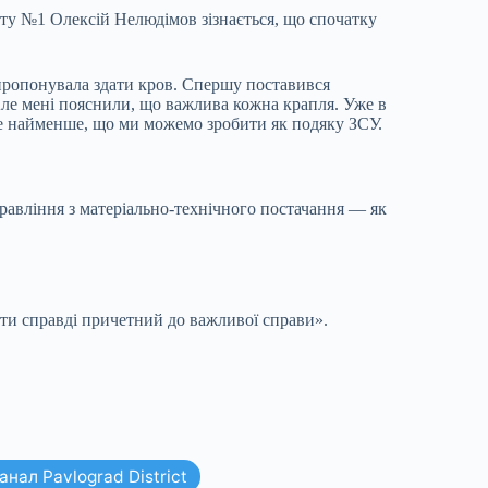
ту №1 Олексій Нелюдімов зізнається, що спочатку
пропонувала здати кров. Спершу поставився
ле мені пояснили, що важлива кожна крапля. Уже в
— це найменше, що ми можемо зробити як подяку ЗСУ.
равління з матеріально-технічного постачання — як
о ти справді причетний до важливої справи».
нал Pavlograd District