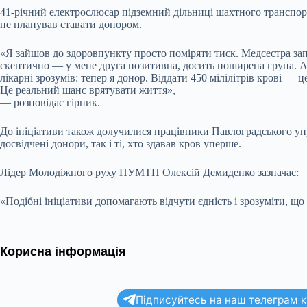
41-річний електрослюсар підземний дільниці шахтного транспор
не планував ставати донором.
«Я зайшов до здоровпункту просто поміряти тиск. Медсестра за
скептично — у мене друга позитивна, досить поширена група. А
лікарні зрозумів: тепер я донор. Віддати 450 мілілітрів крові 
Це реальний шанс врятувати життя»,
— розповідає гірник.
До ініціативи також долучилися працівники Павлоградського уп
досвідчені донори, так і ті, хто здавав кров уперше.
Лідер Молодіжного руху ПУМТП Олексій Демиденко зазначає:
«Подібні ініціативи допомагають відчути єдність і зрозуміти, щ
Корисна інформація
Підписуйтесь на наш телеграм ка