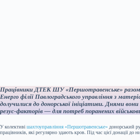
Працівники ДТЕК ШУ «Першотравенське» разом 
Енерго філії Павлоградського управління з мате
долучилися до донорської ініціативи. Днями вони з
резус-факторів — для потреб поранених військов
У колективі
шахтоуправління «Першотравенське»
донорський рух
працівників, які регулярно здають кров. Під час цієї донації до 