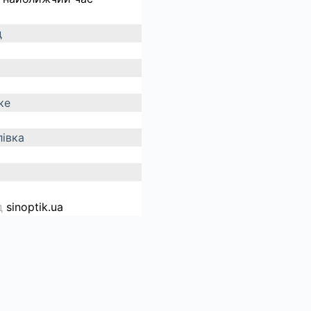
д
ке
івка
д
sinoptik.ua