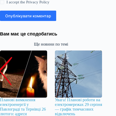
I accept the
Privacy Policy
Опублікувати коментар
Вам має це сподобатись
Ще новини по темі
Планові вимкнення
Увага! Планові роботи на
електроенергії у
електромережах 29 серпня
Павлограді та Тернівці 26
— графік тимчасових
лютого: адреси
відключень