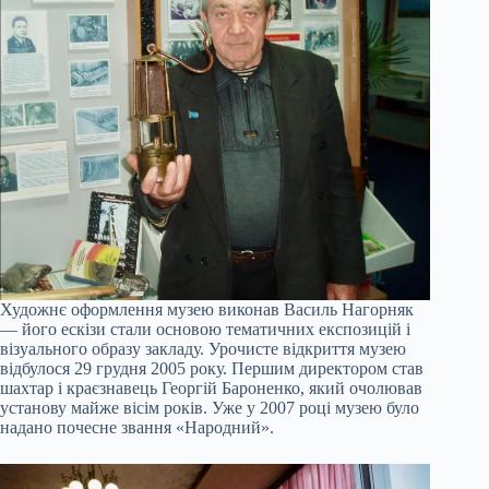
Художнє оформлення музею виконав Василь Нагорняк
— його ескізи стали основою тематичних експозицій і
візуального образу закладу. Урочисте відкриття музею
відбулося 29 грудня 2005 року. Першим директором став
шахтар і краєзнавець Георгій Бароненко, який очолював
установу майже вісім років. Уже у 2007 році музею було
надано почесне звання «Народний».