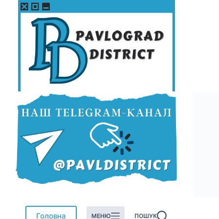
Перейти
до
вмісту
Головна
МЕНЮ
ПОШУК