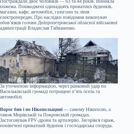
Постраждали двоє чоловіків — 63 та 44 років. Виникла
пожежа. Пошкоджені одинадцять приватних будинків,
магазин, кафе, автомобілі, газогони та лінія
електропередач. Про наслідки повідомив виконувач
обов’язків голови Дніпропетровської обласної військової
адміністрації Владислав Гайваненко.
За уточненою інформацією, через ранковий удар по
Васильківській громаді потрощені п’ять осель та
автомобілі.
Ворог бив і по Нікопольщині
— самому Нікополю, а
також Мирівській та Покровській громадах.
Застосовував FPV‑дрони та артилерію. Загорівся гараж,
понівечені приватний будинок і господарська споруда.