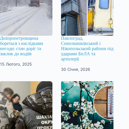
Дніпропетровщина
Павлоград,
бореться з наслідками
Синельниківський і
негоди: стан доріг та
Нікопольський райони під
заклик до водіїв
ударами БпЛА та
артилерії
15 Лютого, 2025
30 Січня, 2026