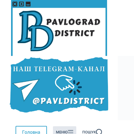
Перейти
до
вмісту
Головна
МЕНЮ
ПОШУК