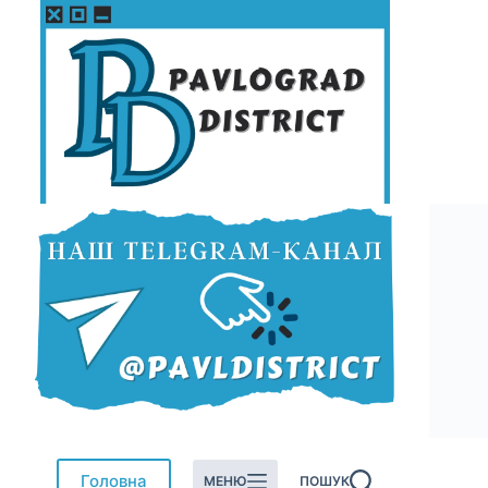
Перейти
до
вмісту
Головна
МЕНЮ
ПОШУК