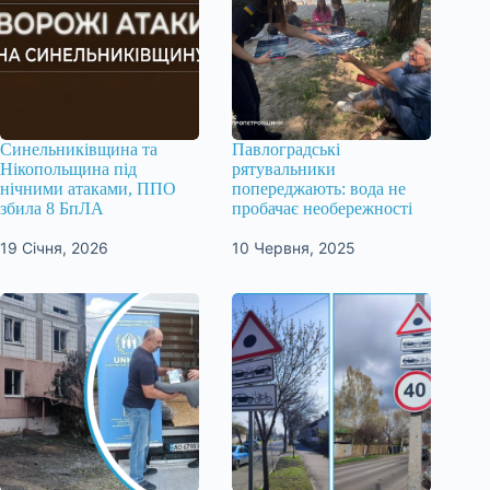
Синельниківщина та
Павлоградські
Нікопольщина під
рятувальники
нічними атаками, ППО
попереджають: вода не
збила 8 БпЛА
пробачає необережності
19 Січня, 2026
10 Червня, 2025