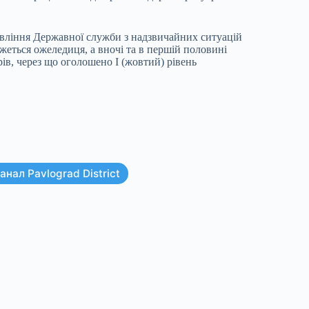
авління Державної служби з надзвичайних ситуацій
ежеться ожеледиця, а вночі та в першій половині
ів, через що оголошено І (жовтий) рівень
нал Pavlograd District