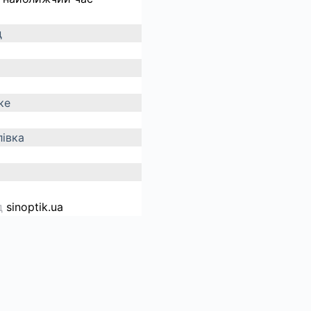
д
ке
івка
д
sinoptik.ua