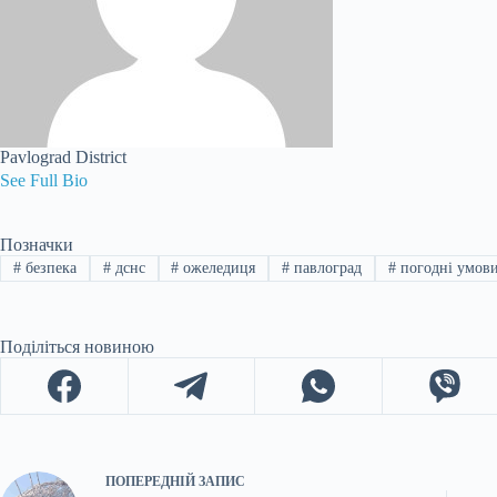
Pavlograd District
See Full Bio
Позначки
#
безпека
#
дснс
#
ожеледиця
#
павлоград
#
погодні умов
Поділіться новиною
ПОПЕРЕДНІЙ
ЗАПИС