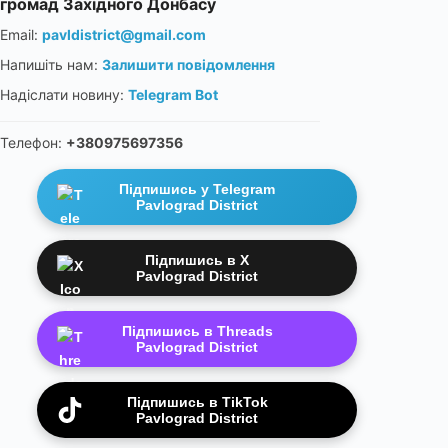
громад Західного Донбасу
Email:
pavldistrict@gmail.com
Напишіть нам:
Залишити повідомлення
Надіслати новину:
Telegram Bot
Телефон:
+380975697356
Підпишись у Telegram
Pavlograd District
Підпишись в X
Pavlograd District
Підпишись в Threads
Pavlograd District
Підпишись в TikTok
Pavlograd District