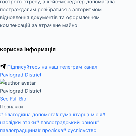
гострого стресу, а кейс-менеджер допомагала
постраждалим розібратися з алгоритмом
відновлення документів та оформленням
компенсацій за втрачене майно.
Корисна інформація
Підписуйтесь на наш телеграм канал
Pavlograd District
Pavlograd District
See Full Bio
Позначки
#
благодійна допомога
#
гуманітарна місія
#
наслідки атаки
#
павлоградський район
#
павлоградщина
#
проліска
#
суспільство