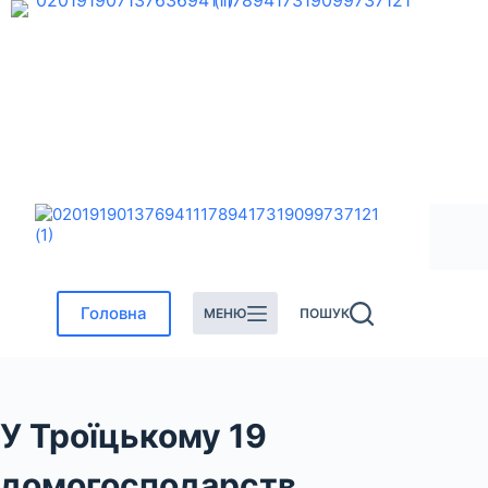
Перейти
до
вмісту
Головна
МЕНЮ
ПОШУК
У Троїцькому 19
домогосподарств