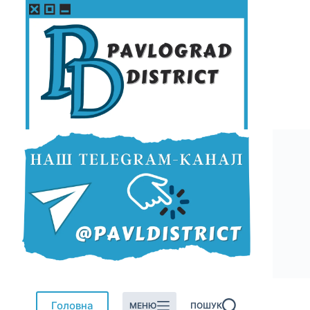
Перейти
до
вмісту
Головна
МЕНЮ
ПОШУК