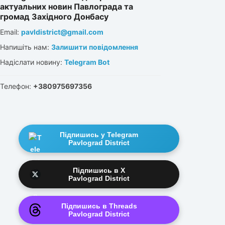
актуальних новин Павлограда та
громад Західного Донбасу
Email:
pavldistrict@gmail.com
Напишіть нам:
Залишити повідомлення
Надіслати новину:
Telegram Bot
Телефон:
+380975697356
Підпишись у Telegram
Pavlograd District
Підпишись в X
Pavlograd District
Підпишись в Threads
Pavlograd District