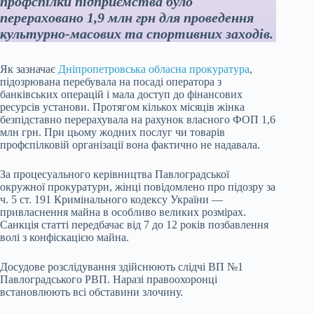
профспілки підприємства було
перераховано 1,9 млн грн для проведення
культурно-масових та спортивних заходів.
Як зазначає
Дніпропетровська обласна прокуратура
,
підозрювана перебувала на посаді оператора з
банківських операцій і мала доступ до фінансових
ресурсів установи. Протягом кількох місяців жінка
безпідставно перерахувала на рахунок власного ФОП 1,6
млн грн. При цьому жодних послуг чи товарів
профспілковій організації вона фактично не надавала.
За процесуального керівництва Павлоградської
окружної прокуратури, жінці повідомлено про підозру за
ч. 5 ст. 191 Кримінального кодексу України —
привласнення майна в особливо великих розмірах.
Санкція статті передбачає від 7 до 12 років позбавлення
волі з конфіскацією майна.
Досудове розслідування здійснюють слідчі ВП №1
Павлоградського РВП. Наразі правоохоронці
встановлюють всі обставини злочину.