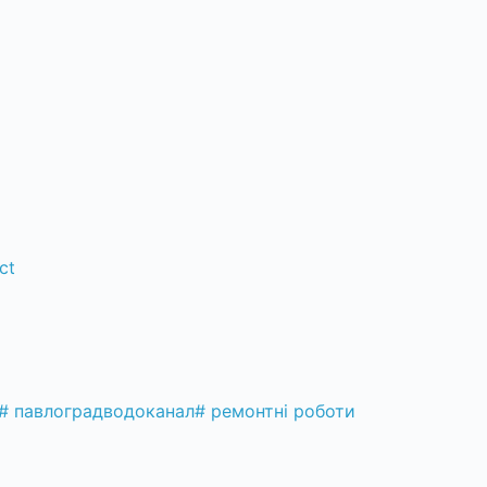
ct
#
павлоградводоканал
#
ремонтні роботи