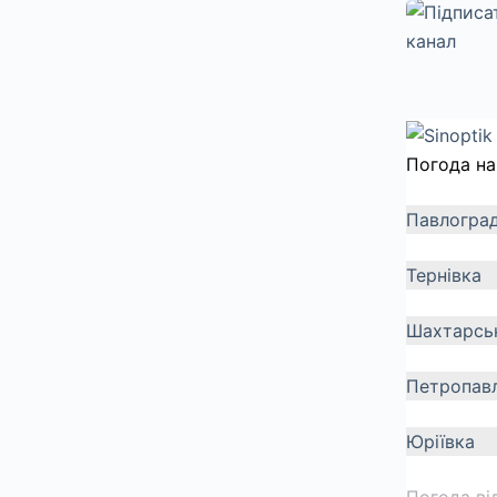
Погода на
Павлогра
Тернівка
Шахтарсь
Петропавл
Юріївка
Погода ві