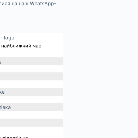
 найближчий час
д
ке
івка
д
sinoptik.ua