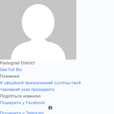
Pavlograd District
See Full Bio
Позначки
#
офіційно
#
призначення
#
суспільство
#
тернівка
#
указ президента
Поділіться новиною
Поширити у Facebook
Поширити у Telegram