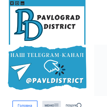
Перейти
до
вмісту
Головна
МЕНЮ
ПОШУК