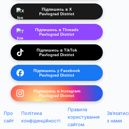
Підпишись в X
Pavlograd District
Підпишись в Threads
Pavlograd District
Підпишись в TikTok
Pavlograd District
Підпишись у Facebook
Pavlograd District
Підпишись в Instagram
Pavlograd District
Правила
Про
Політика
Зв’язатис
користування
сайт
конфіденційності
з нами
сайтом