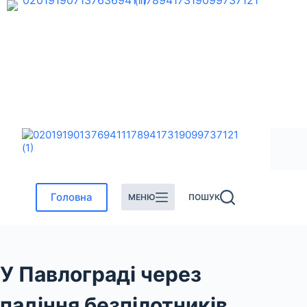
Перейти
до
вмісту
Головна
МЕНЮ
ПОШУК
У Павлограді через
падіння безпілотників