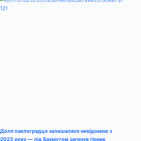
Доля павлоградця залишалася невідомою з
2023 року — під Бахмутом загинув гірник