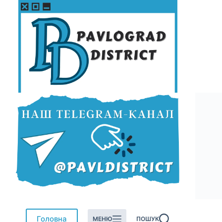
Перейти
до
вмісту
Головна
МЕНЮ
ПОШУК