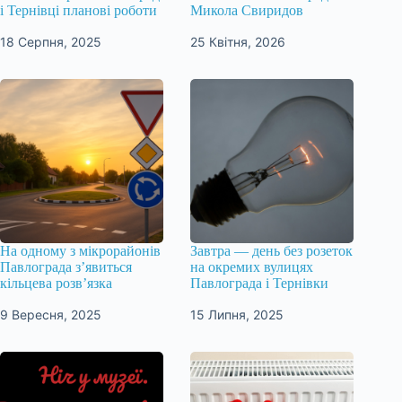
і Тернівці планові роботи
Микола Свиридов
18 Серпня, 2025
25 Квітня, 2026
На одному з мікрорайонів
Завтра — день без розеток
Павлограда з’явиться
на окремих вулицях
кільцева розв’язка
Павлограда і Тернівки
9 Вересня, 2025
15 Липня, 2025