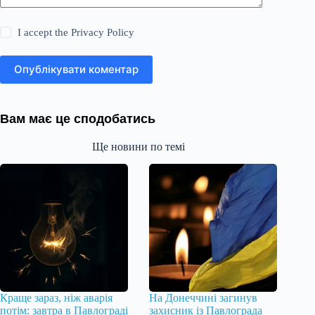
I accept the
Privacy Policy
Опублікувати коментар
Вам має це сподобатись
Ще новини по темі
Краще зараз, ніж аварія
На Донеччині загинув
потім: завтра в Павлограді
захисник із Павлограда