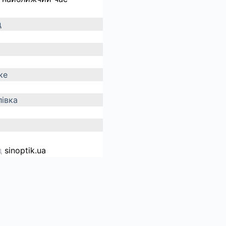
д
ке
івка
д
sinoptik.ua