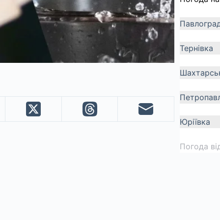
Павлогра
Тернівка
Шахтарсь
Петропавл
Юріївка
Погода ві