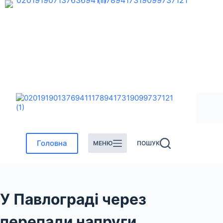
Перейти
до
вмісту
Головна
МЕНЮ
ПОШУК
У Павлограді через
перепади напруги