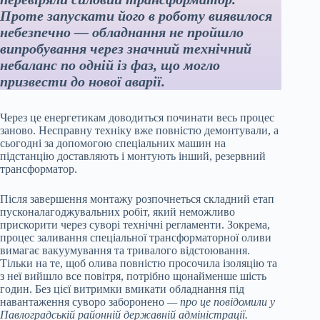
Проте запускати його в роботу виявилося
небезпечно — обладнання не пройшло
випробування через значний технічний
небаланс по одній із фаз, що могло
призвести до нової аварії.
Через це енергетикам доводиться починати весь процес
заново. Несправну техніку вже повністю демонтували, а
сьогодні за допомогою спеціальних машин на
підстанцію доставляють і монтують інший, резервний
трансформатор.
Після завершення монтажу розпочнеться складний етап
пусконалагоджувальних робіт, який неможливо
прискорити через суворі технічні регламенти. Зокрема,
процес заливання спеціальної трансформаторної оливи
вимагає вакуумування та тривалого відстоювання.
Тільки на те, щоб олива повністю просочила ізоляцію та
з неї вийшло все повітря, потрібно щонайменше шість
годин. Без цієї витримки вмикати обладнання під
навантаження суворо заборонено
— про це повідомили у
Павлоградській районній державній адміністрації.