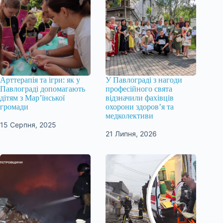
Арттерапія та ігри: як у
У Павлограді з нагоди
Павлограді допомагають
професійного свята
дітям з Мар’їнської
відзначили фахівців
громади
охорони здоров’я та
медколективи
15 Серпня, 2025
21 Липня, 2026