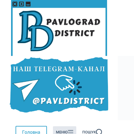
Перейти
до
вмісту
Головна
МЕНЮ
ПОШУК