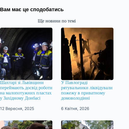
Вам має це сподобатись
Ще новини по темі
Шахтарі зі Львівщини
У Павлограді
переймають досвід роботи
рятувальники ліквідували
на малопотужних пластах
пожежу в приватному
у Західному Донбасі
домоволодінні
12 Вересня, 2025
6 Квітня, 2026