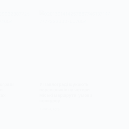
ограді
У Павлограді шукають
и
перевізників на чотири
ках
міські маршрути: умови
конкурсу
9 КВІТНЯ, 2026