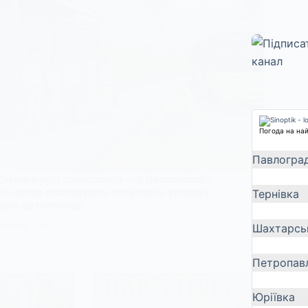
Погода на на
Павлогра
Зміни в русі транспорту — у Павлограді з
15 липня скасовують популярну зупинку
Тернівка
біля автостанції
Шахтарсь
8 ЛИПНЯ, 2026
Петропавл
Юріївка