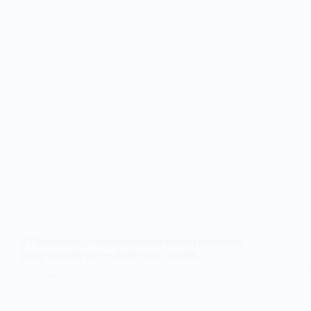
У Павлограді оприлюднили новий розклад
руху автобусів — дивіться графік
15 ТРАВНЯ, 2026