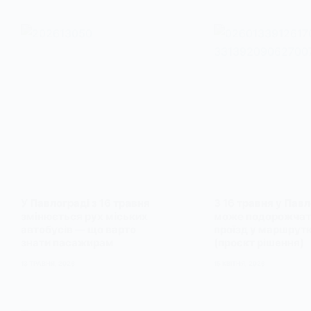
У Павлограді з 16 травня
З 16 травня у Павл
змінюється рух міських
може подорожчат
автобусів — що варто
проїзд у маршрут
знати пасажирам
(проєкт рішення)
13 ТРАВНЯ, 2026
15 КВІТНЯ, 2026