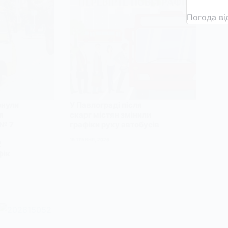
Погода в
рнули
У Павлограді після
я
скарг містян змінили
 № 7
графіки руху автобусів
19 ТРАВНЯ, 2026
2
фік