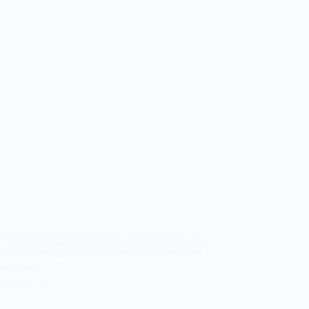
У Павлограді визначили перевізника на
маршрути до Соснівки та залізничного
вокзалу
15 ТРАВНЯ, 2026