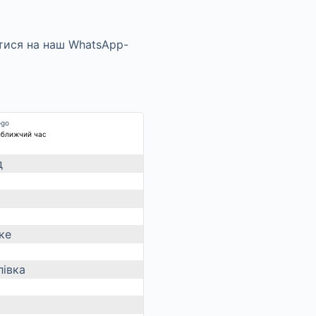
йближчий час
д
ке
івка