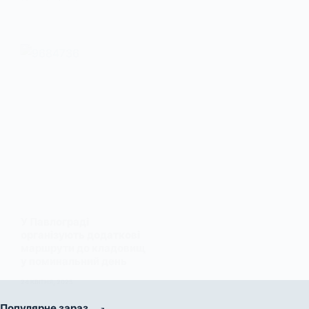
У Павлограді
організують додаткові
маршрути до кладовищ
у поминальний день
24 КВІТНЯ, 2025
Популярне зараз