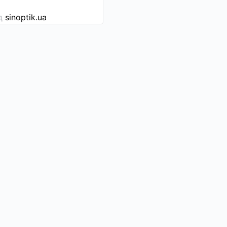
ід
sinoptik.ua