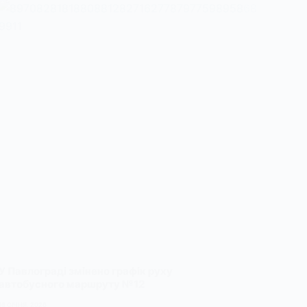
У Павлограді змінено графік руху
автобусного маршруту №12
16 СІЧНЯ, 2026