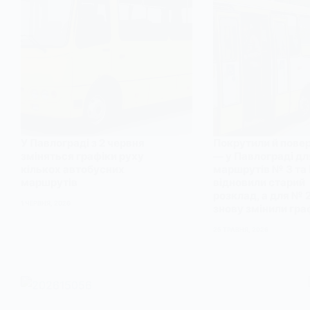
У Павлограді з 2 червня
Покрутили й пове
зміняться графіки руху
— у Павлограді дл
кількох автобусних
маршрутів № 3 та
маршрутів
відновили старий
розклад, а для № 
1 ЧЕРВНЯ, 2026
знову змінили гра
25 ТРАВНЯ, 2026