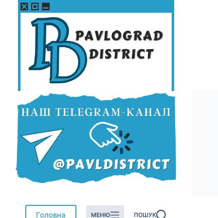
Перейти
до
вмісту
Головна
МЕНЮ
ПОШУК