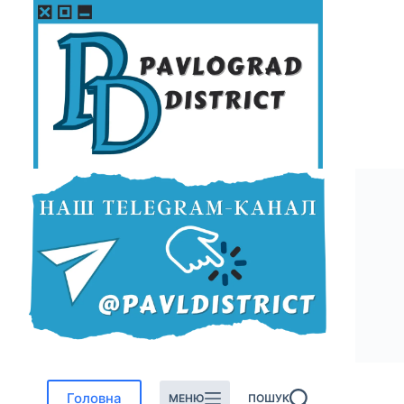
Перейти
до
вмісту
Головна
МЕНЮ
ПОШУК