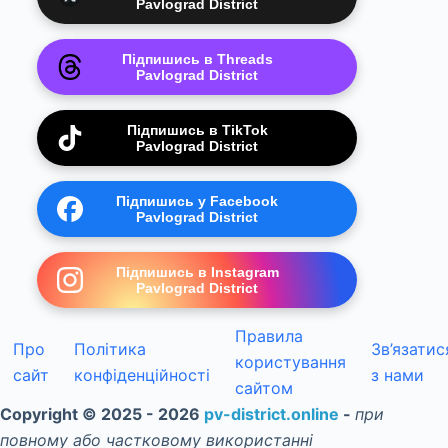
Pavlograd District
Підпишись в Threads
Pavlograd District
Підпишись в TikTok
Pavlograd District
Підпишись у Facebook
Pavlograd District
Підпишись в Instagram
Pavlograd District
Правила
Про
Політика
Зв’язатис
користування
сайт
конфіденційності
з нами
сайтом
Copyright © 2025 - 2026
pv-district.online
-
при
повному або частковому використанні