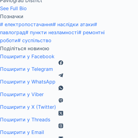
Pavlograd District
See Full Bio
Позначки
#
електропостачання
#
наслідки атаки
#
павлоград
#
пункти незламності
#
ремонтні
роботи
#
суспільство
Поділіться новиною
Поширити у Facebook
Поширити у Telegram
Поширити у WhatsApp
Поширити у Viber
Поширити у X (Twitter)
Поширити у Threads
Поширити у Email