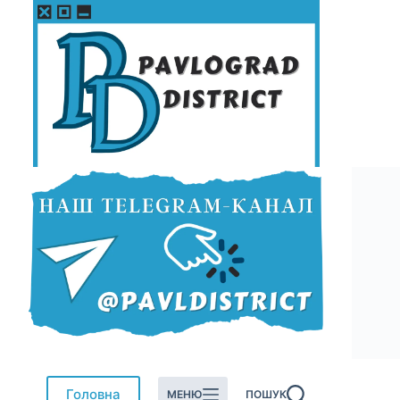
Перейти
до
вмісту
Головна
МЕНЮ
ПОШУК