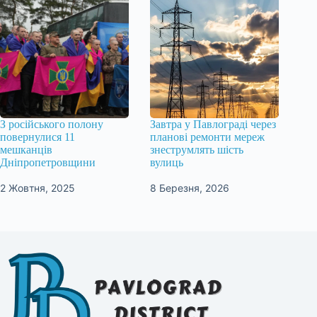
З російського полону
Завтра у Павлограді через
повернулися 11
планові ремонти мереж
мешканців
знеструмлять шість
Дніпропетровщини
вулиць
2 Жовтня, 2025
8 Березня, 2026