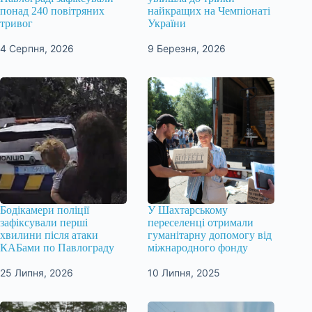
понад 240 повітряних
найкращих на Чемпіонаті
тривог
України
4 Серпня, 2026
9 Березня, 2026
Бодікамери поліції
У Шахтарському
зафіксували перші
переселенці отримали
хвилини після атаки
гуманітарну допомогу від
КАБами по Павлограду
міжнародного фонду
25 Липня, 2026
10 Липня, 2025