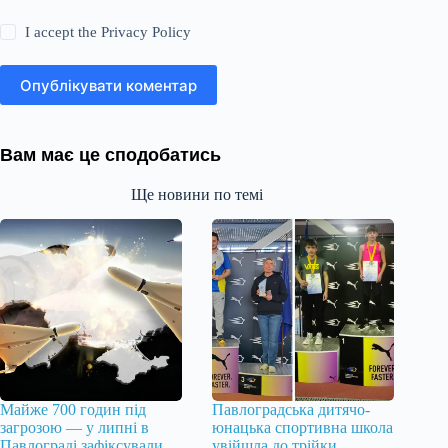
I accept the
Privacy Policy
Опублікувати коментар
Вам має це сподобатись
Ще новини по темі
Майже 700 годин під
Павлоградська дитячо-
загрозою — у липні в
юнацька спортивна школа
Павлограді зафіксували
увійшла до трійки