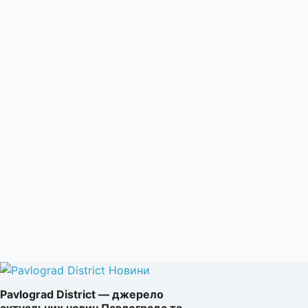
Збір донорської крові для ЗСУ у Тернівці:
долучайтесь до підтримки захисників
19 БЕРЕЗНЯ, 2025
Pavlograd District — джерело