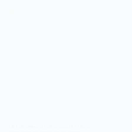
СБУ затримала павлоградця та його
спільників за організацію схеми