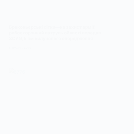
Браконьєрські сітки—на захист армії:
рибоохоронний патруль області передав
ЗСУ 9,5 км вилученого спорядження
5 ТРАВНЯ, 2025