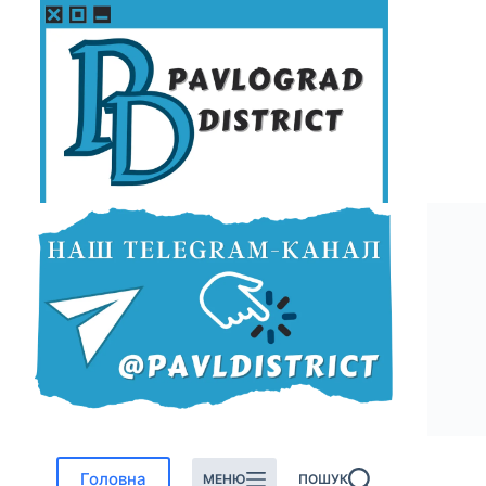
Перейти
до
вмісту
Головна
МЕНЮ
ПОШУК