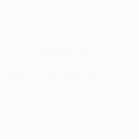
У шелтері Павлограда
чотирилапих не лишають у
біді — історія дядька Вови
і його улюбленців
14 Серпня, 2025