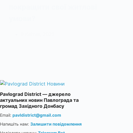
покращити свої житлові
умови?
9 Квітня, 2025
Pavlograd District — джерело
актуальних новин Павлограда та
громад Західного Донбасу
Email:
pavldistrict@gmail.com
Напишіть нам:
Залишити повідомлення
Надіслати новину:
Telegram Bot