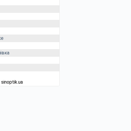
ке
івка
д
sinoptik.ua