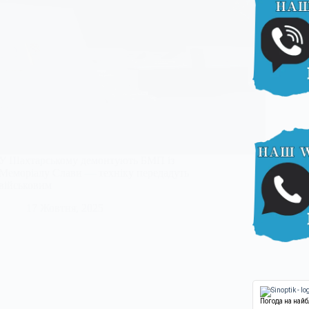
У Шахтарському демонтують БМП із
Меморіалу Слави — техніку передадуть
військовим
17 Жовтня, 2025
Погода на най