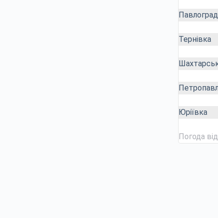
Павлоград
Тернівка
Шахтарсь
Петропавл
Юріївка
Погода ві