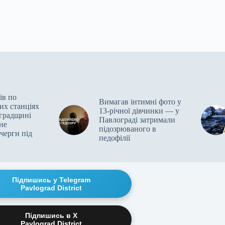
ів по
Вимагав інтимні фото у
их станціях
13-річної дівчинки — у
градщині
Павлограді затримали
не
підозрюваного в
черги під
педофілії
Підпишись у Telegram
Pavlograd District
Підпишись в X
Pavlograd District