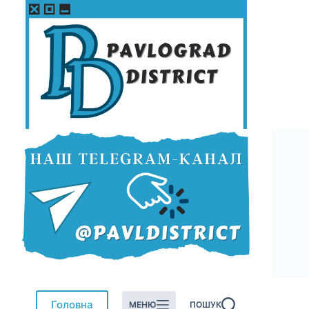
Перейти
до
вмісту
Головна
МЕНЮ
ПОШУК