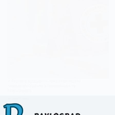
У Тернівці працюють представництва
Червоного Хреста з Покровська та
Мирнограда
15 ЛЮТОГО, 2025