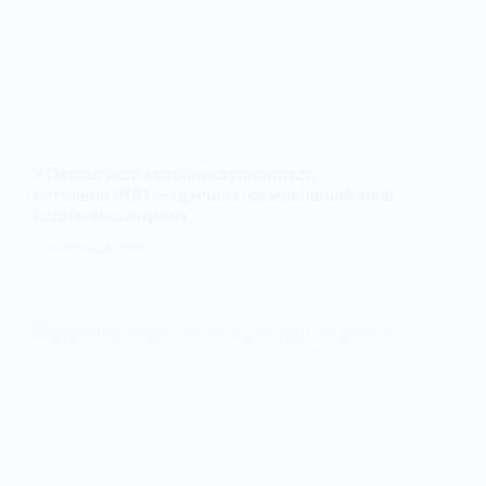
У Павлограді аварійно зупинилася
котельня №91 — причина: самовільний злив
води мешканцями
13 ЛИСТОПАДА, 2025