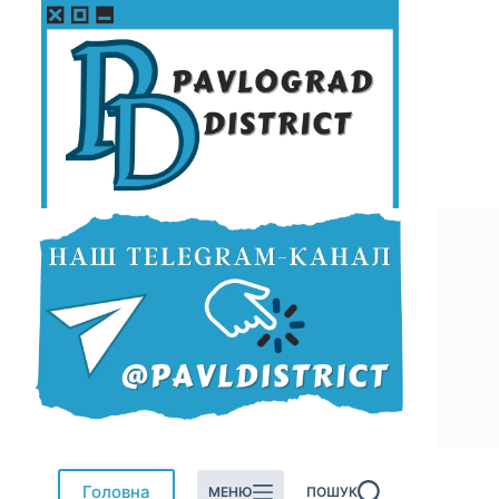
Перейти
до
вмісту
Головна
МЕНЮ
ПОШУК