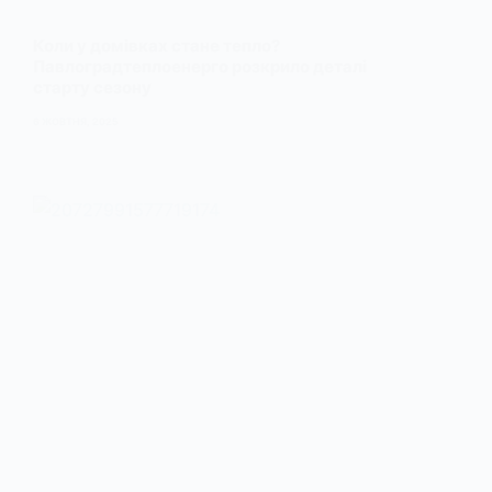
Коли у домівках стане тепло?
Павлоградтеплоенерго розкрило деталі
старту сезону
6 ЖОВТНЯ, 2025