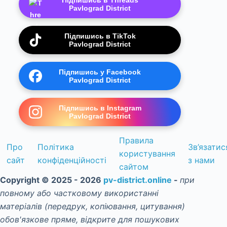
Підпишись в Threads
Pavlograd District
Підпишись в TikTok
Pavlograd District
Підпишись у Facebook
Pavlograd District
Підпишись в Instagram
Pavlograd District
Правила
Про
Політика
Зв’язатис
користування
сайт
конфіденційності
з нами
сайтом
Copyright © 2025 - 2026
pv-district.online
-
при
повному або частковому використанні
матеріалів (передрук, копіювання, цитування)
обов'язкове пряме, відкрите для пошукових