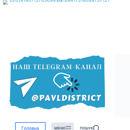
Перейти
до
вмісту
Головна
МЕНЮ
ПОШУК