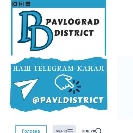
Перейти
до
вмісту
Головна
МЕНЮ
ПОШУК