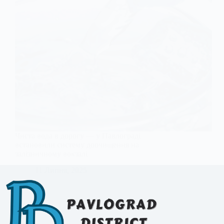
Чиста вода в дорогу — у Павлограді
встановили систему доочищення на
залізничному вокзалі
11 Липня, 2025