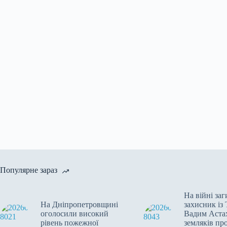
Популярне зараз
На війні за
На Дніпропетровщині
захисник із
оголосили високий
Вадим Аста
рівень пожежної
земляків про