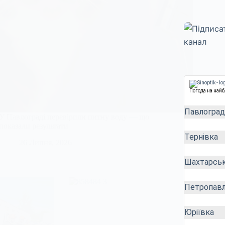
Погода на най
Павлоград
У Павлограді перевірили питну воду — що
показали результати
Тернівка
26 Липня, 2026
Шахтарсь
Петропавл
Юріївка