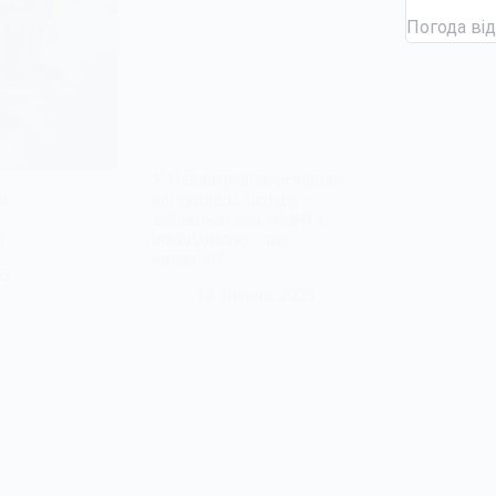
Погода ві
У Павлограді перевірили
и
доступність центру
зайнятості для людей з
і
інвалідністю – що
виявили?
25
14 Травня, 2025