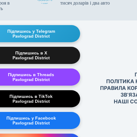
роя в
тисяч доларів і два авто
ть
Підпишись у Telegram
Pavlograd District
Підпишись в X
Pavlograd District
Підпишись в Threads
Pavlograd District
ПОЛІТИКА 
ПРАВИЛА КО
ЗВ’ЯЗ
Підпишись в TikTok
НАШІ СО
Pavlograd District
Підпишись у Facebook
Pavlograd District