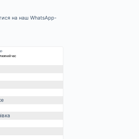
ближчий час
ке
івка