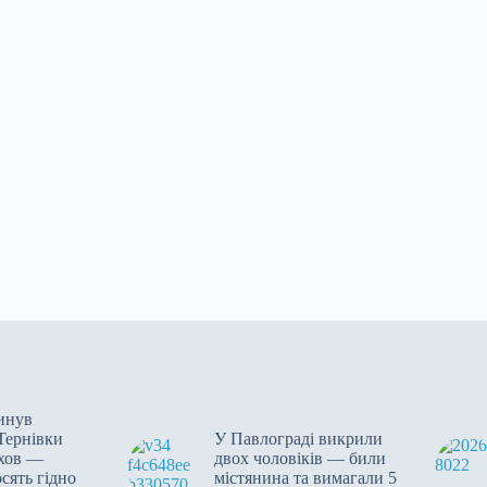
гинув
 Тернівки
У Павлограді викрили
хов —
двох чоловіків — били
сять гідно
містянина та вимагали 5