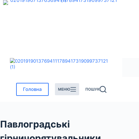
Перейти
до
вмісту
Головна
МЕНЮ
ПОШУК
Павлоградські
гірничорятувальники