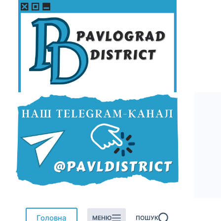
Перейти
до
вмісту
Головна
МЕНЮ
ПОШУК