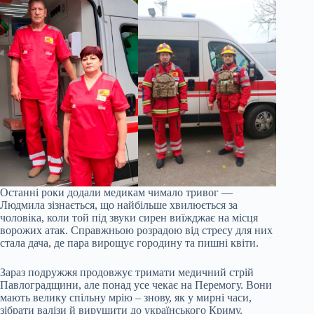
Останні роки додали медикам чимало тривог —
Людмила зізнається, що найбільше хвилюється за
чоловіка, коли той під звуки сирен виїжджає на місця
ворожих атак. Справжньою розрадою від стресу для них
стала дача, де пара вирощує городину та пишні квіти.
Зараз подружжя продовжує тримати медичний стрій
Павлоградщини, але понад усе чекає на Перемогу. Вони
мають велику спільну мрію – знову, як у мирні часи,
зібрати валізи й вирушити до українського Криму.