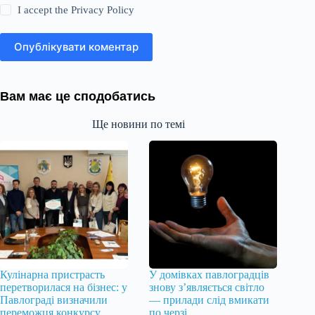
I accept the
Privacy Policy
Опублікувати коментар
Вам має це сподобатись
Ще новини по темі
Кулінарна пристрасть
У домівках павлоградців
перетворилася на бізнес: у
знову з’являється світло
Павлограді визначили
— прилади слід вмикати
переможця конкурсу
по черзі