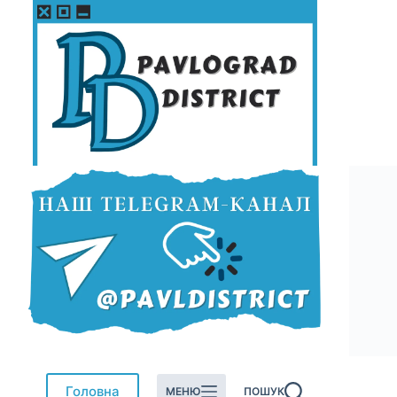
Перейти
до
вмісту
Головна
МЕНЮ
ПОШУК