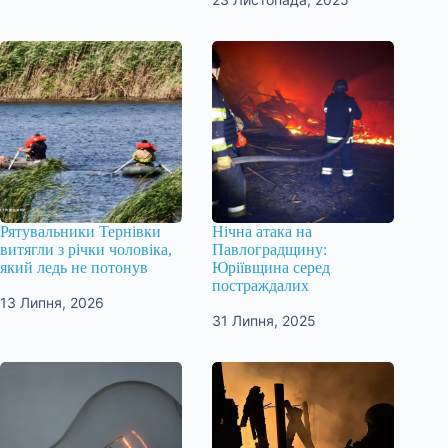
Рятувальники Тернівки
Нічна атака на
витягли з річки чоловіка,
Павлоградщину:
який ледь не потонув
Юріївщина серед
постраждалих
13 Липня, 2026
31 Липня, 2025