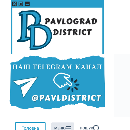
Перейти
до
вмісту
Головна
МЕНЮ
ПОШУК