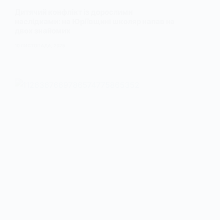
Дитячий конфлікт із дорослими
наслідками: на Юріївщині школяр напав на
двох знайомих
10 ЛИСТОПАДА, 2025