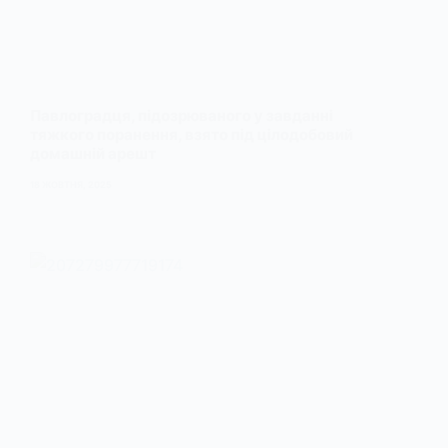
Павлоградця, підозрюваного у завданні
тяжкого поранення, взято під цілодобовий
домашній арешт
18 ЖОВТНЯ, 2025