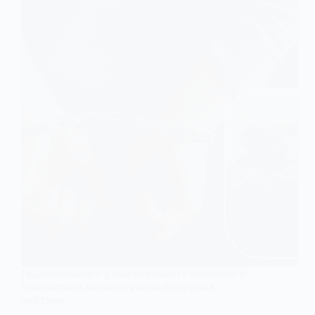
Підозрюваного у смертельній стрілянині в
Павлограді заарештували без права
застави