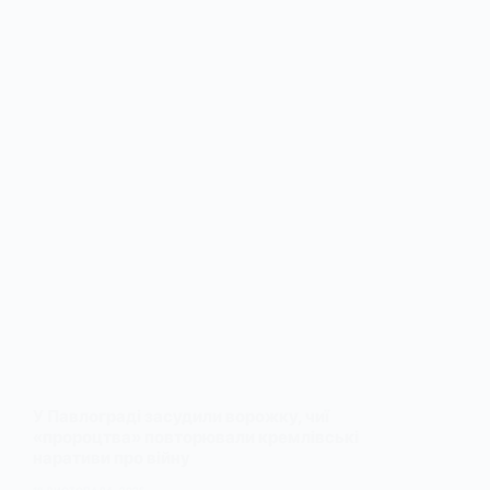
У Павлограді засудили ворожку, чиї
«пророцтва» повторювали кремлівські
наративи про війну