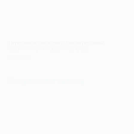
Передавала дані ворогу: Павлоградський
суд виніс вирок за державну зраду
8 КВІТНЯ, 2025