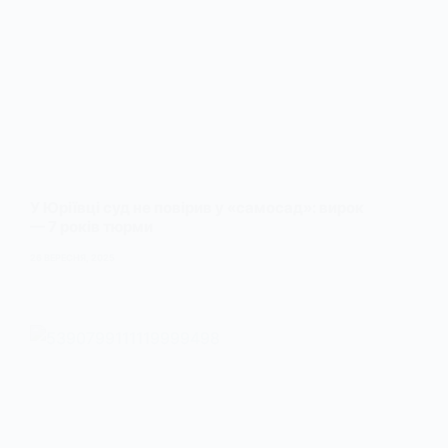
У Юріївці суд не повірив у «самосад»: вирок
— 7 років тюрми
26 ВЕРЕСНЯ, 2025