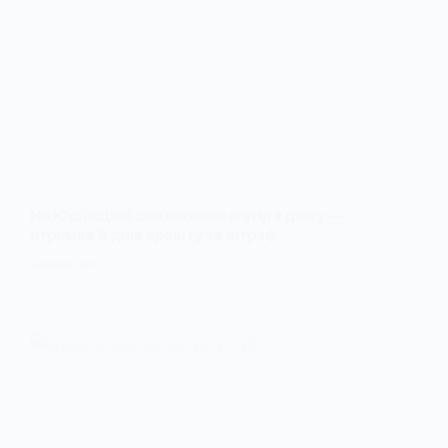
На Юріївщині син виганяв матір з дому —
отримав 5 днів арешту та штраф
5 КВІТНЯ, 2025