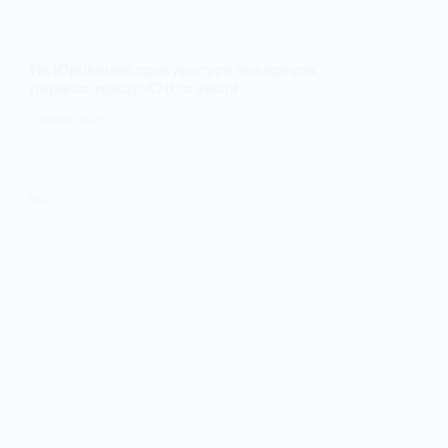
На Юріївщині прокуратура повернула
державі понад 470 га землі
2 ТРАВНЯ, 2025