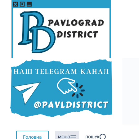
Перейти
до
вмісту
Головна
МЕНЮ
ПОШУК