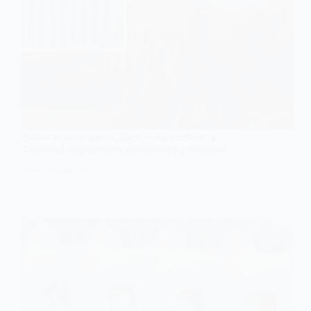
Насоси запущено, далі — котельня: у
Тернівці вирішують проблему з теплом
18 ЛИСТОПАДА, 2025