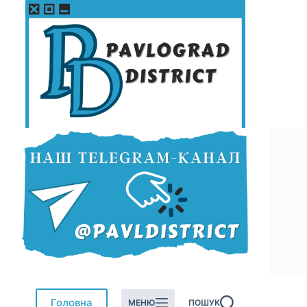
Перейти
до
вмісту
Головна
МЕНЮ
ПОШУК