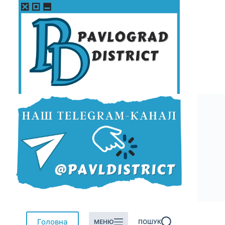
Перейти
до
вмісту
Головна
МЕНЮ
ПОШУК