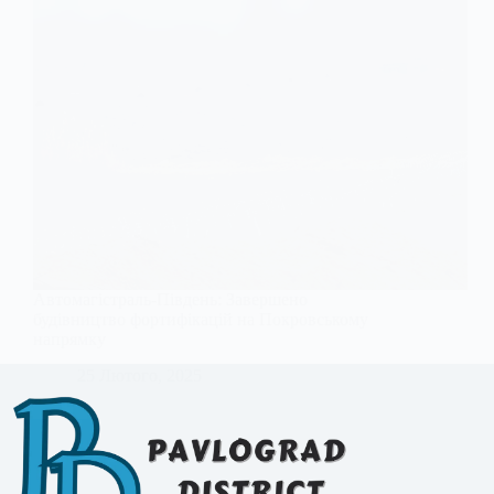
Автомагістраль-Південь: Завершено
будівництво фортифікацій на Покровському
напрямку
25 Лютого, 2025