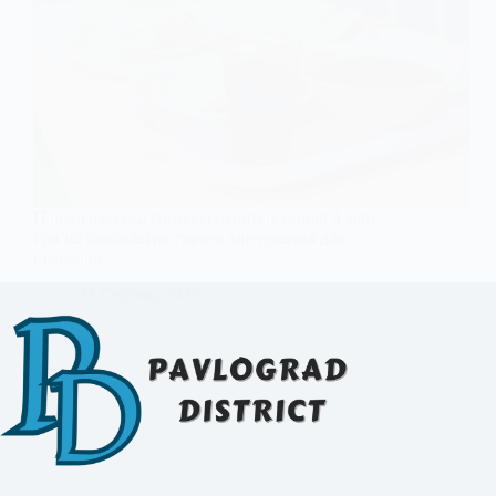
Павлоградська громада отримає понад 4 млн
грн на безоплатне гаряче харчування для
школярів
22 Серпня, 2025