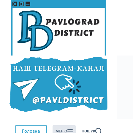
Перейти
до
вмісту
Головна
МЕНЮ
ПОШУК