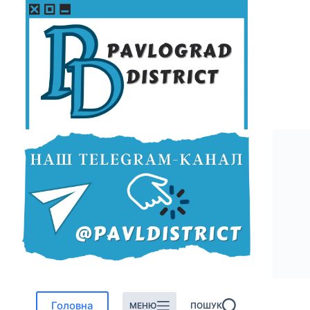
Перейти
до
вмісту
Головна
МЕНЮ
ПОШУК