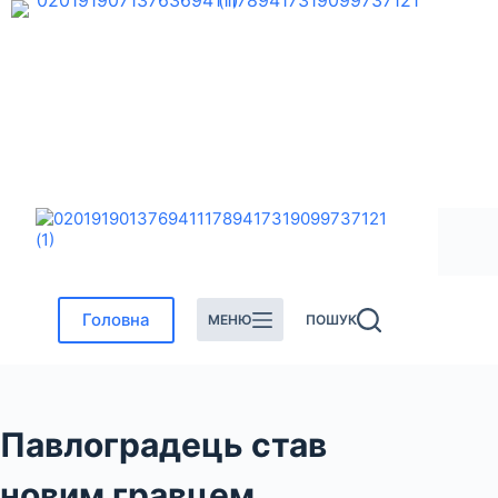
Перейти
до
вмісту
Головна
МЕНЮ
ПОШУК
Павлоградець став
новим гравцем