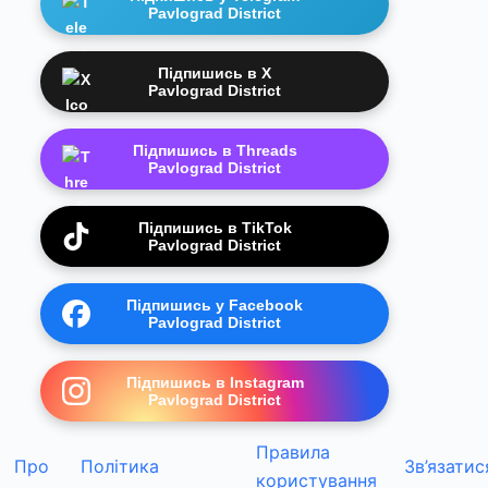
Pavlograd District
Підпишись в X
Pavlograd District
Підпишись в Threads
Pavlograd District
Підпишись в TikTok
Pavlograd District
Підпишись у Facebook
Pavlograd District
Підпишись в Instagram
Pavlograd District
Правила
Про
Політика
Зв’язатис
користування