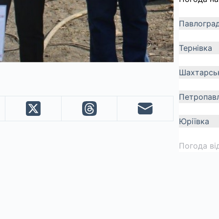
Павлогра
Тернівка
Шахтарсь
Петропавл
Юріївка
Погода ві