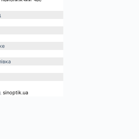
д
ке
івка
д
sinoptik.ua