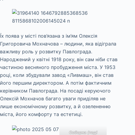
Їх поява у місті пов’язана з ім’ям Олексія
Григоровича Мохначова – людини, яка відіграла
важливу роль у розвитку Павлограда.
Народжений у квітні 1918 року, він сам ніби став
частиною весняного пробудження міста. У 1953
році, коли збудували завод «Ливмаш», він став
його першим директором. А потім фактичним
керівником Павлограда. На посаді керуючого
Олексій Мохначов багато уваги приділяв не
лише економічному розвитку, а й озелененню
міста, його комфорту та естетиці.
Соборна (тоді