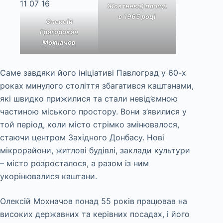
Жовтнева) площа
в 1965 році
Олексій
Григорович
Мохначов
Саме завдяки його ініціативі Павлоград у 60-х
роках минулого століття збагатився каштанами,
які швидко прижилися та стали невід’ємною
частиною міського простору. Вони з’явилися у
той період, коли місто стрімко змінювалося,
стаючи центром Західного Донбасу. Нові
мікрорайони, житлові будівлі, заклади культури
– місто розросталося, а разом із ним
укорінювалися каштани.
Олексій Мохначов понад 55 років працював на
високих державних та керівних посадах, і його