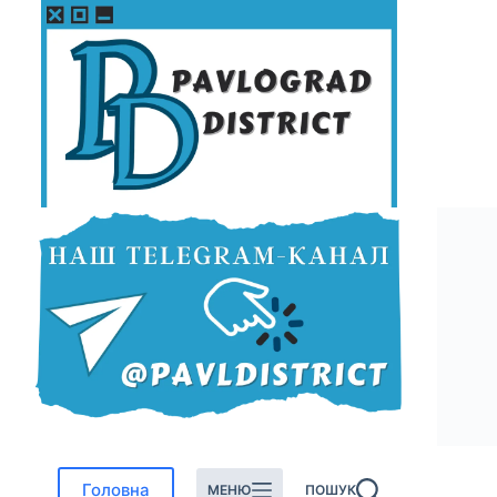
Перейти
до
вмісту
Головна
МЕНЮ
ПОШУК