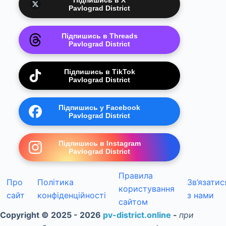
Підпишись в X
Pavlograd District
Підпишись в Threads
Pavlograd District
Підпишись в TikTok
Pavlograd District
Підпишись у Facebook
Pavlograd District
Підпишись в Instagram
Pavlograd District
Правила
Про
Політика
Зв’язатис
користування
сайт
конфіденційності
з нами
сайтом
Copyright © 2025 - 2026
pv-district.online
-
при