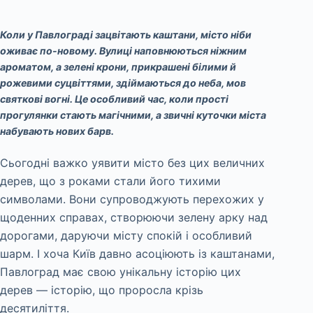
Коли у Павлограді зацвітають каштани, місто ніби
оживає по-новому. Вулиці наповнюються ніжним
ароматом, а зелені крони, прикрашені білими й
рожевими суцвіттями, здіймаються до неба, мов
святкові вогні. Це особливий час, коли прості
прогулянки стають магічними, а звичні куточки міста
набувають нових барв.
Сьогодні важко уявити місто без цих величних
дерев, що з роками стали його тихими
символами. Вони супроводжують перехожих у
щоденних справах, створюючи зелену арку над
дорогами, даруючи місту спокій і особливий
шарм. І хоча Київ давно асоціюють із каштанами,
Павлоград має свою унікальну історію цих
дерев — історію, що проросла крізь
десятиліття.