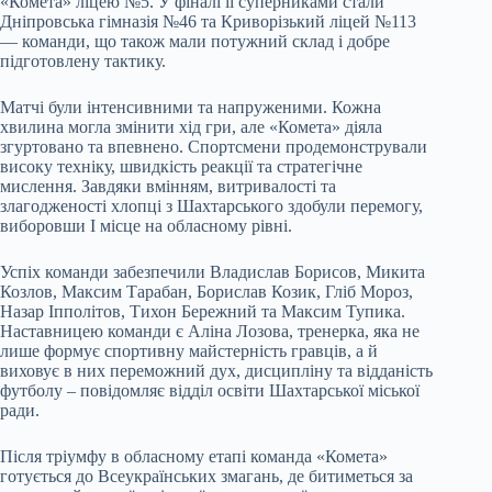
«Комета» ліцею №5. У фіналі її суперниками стали
Дніпровська гімназія №46 та Криворізький ліцей №113
— команди, що також мали потужний склад і добре
підготовлену тактику.
Матчі були інтенсивними та напруженими. Кожна
хвилина могла змінити хід гри, але «Комета» діяла
згуртовано та впевнено. Спортсмени продемонстрували
високу техніку, швидкість реакції та стратегічне
мислення. Завдяки вмінням, витривалості та
злагодженості хлопці з Шахтарського здобули перемогу,
виборовши І місце на обласному рівні.
Успіх команди забезпечили Владислав Борисов, Микита
Козлов, Максим Тарабан, Борислав Козик, Гліб Мороз,
Назар Іпполітов, Тихон Бережний та Максим Тупика.
Наставницею команди є Аліна Лозова, тренерка, яка не
лише формує спортивну майстерність гравців, а й
виховує в них переможний дух, дисципліну та відданість
футболу – повідомляє відділ освіти Шахтарської міської
ради.
Після тріумфу в обласному етапі команда «Комета»
готується до Всеукраїнських змагань, де битиметься за