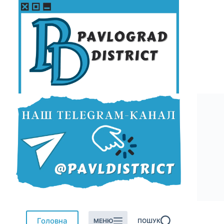
Перейти
до
вмісту
Головна
МЕНЮ
ПОШУК