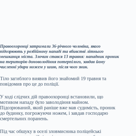
Правоохоронці затримали 36-річного чоловіка, якого
підозрюють у розбійному нападі та вбивстві літнього
мешканця міста. Злочин стався 13 травня: нападник проник
на територію домоволодіння потерпілого, завдав йому
численні удари ножем у шию, після чого зник.
Тіло загиблого виявив його знайомий 19 травня та
повідомив про це до поліції.
У ході слідчих дій правоохоронці встановили, що
мотивом нападу було заволодіння майном.
Підозрюваний, який раніше вже мав судимість, проник
до будинку, погрожуючи ножем, і завдав господарю
смертельних поранень.
Під час обшуку в оселі зловмисника поліцейські