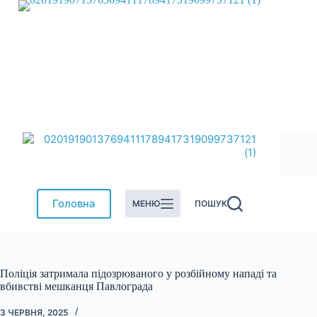
Перейти
до
вмісту
Головна
МЕНЮ
ПОШУК
Поліція затримала підозрюваного у розбійному нападі та
вбивстві мешканця Павлограда
3 ЧЕРВНЯ, 2025