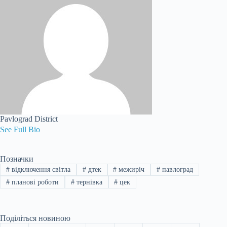
Pavlograd District
See Full Bio
Позначки
#
відключення світла
#
дтек
#
межиріч
#
павлоград
#
планові роботи
#
тернівка
#
цек
Поділіться новиною