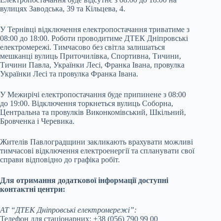
вулицях Заводська, 39 та Кільцева, 4.
У Тернівці відключення електропостачання триватиме з
08:00 до 18:00. Роботи проводитиме ДТЕК Дніпровські
електромережі. Тимчасово без світла залишаться
мешканці вулиць Приточилівка, Спортивна, Тичини,
Тичини Павла, Українки Лесі, Франка Івана, провулка
Українки Лесі та провулка Франка Івана.
У Межирічі електропостачання буде припинене з 08:00
до 19:00. Відключення торкнеться вулиць Соборна,
Центральна та провулків Виконкомівський, Шкільний,
Бровченка і Черевика.
Жителів Павлоградщини закликають врахувати можливі
тимчасові відключення електроенергії та спланувати свої
справи відповідно до графіка робіт.
Для отримання додаткової інформації доступні
контактні центри:
АТ “ДТЕК Дніпровські електромережі”:
Телефон для стаціонарних: +38 (056) 790 99 00