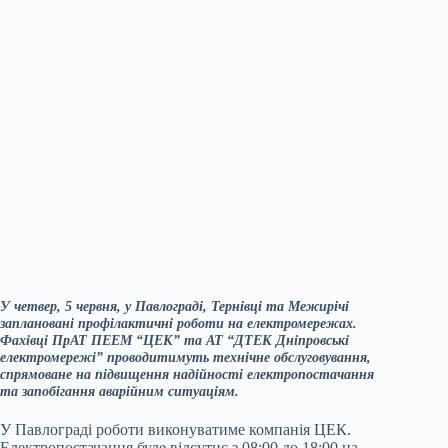
У четвер, 5 червня, у Павлограді, Тернівці та Межирічі
заплановані профілактичні роботи на електромережах.
Фахівці ПрАТ ПЕЕМ “ЦЕК” та АТ “ДТЕК Дніпровські
електромережі” проводитимуть технічне обслуговування,
спрямоване на підвищення надійності електропостачання
та запобігання аварійним ситуаціям.
У Павлограді роботи виконуватиме компанія ЦЕК.
Електропостачання буде відсутнє з 08:00 до 18:00 на