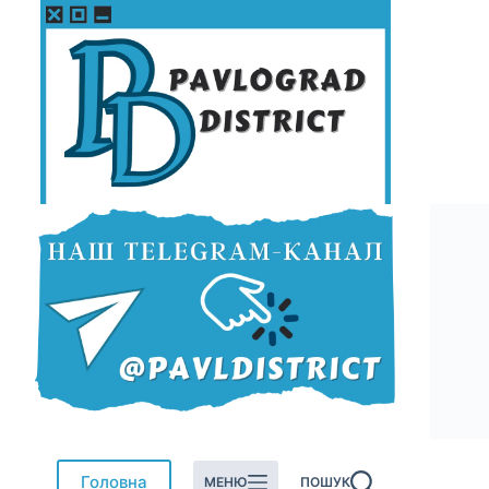
Перейти
до
вмісту
Головна
МЕНЮ
ПОШУК