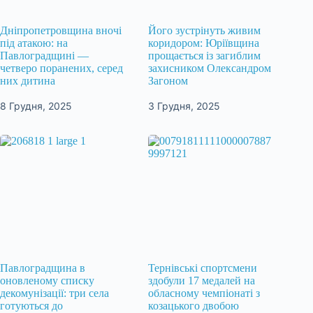
Дніпропетровщина вночі
Його зустрінуть живим
під атакою: на
коридором: Юріївщина
Павлоградщині —
прощається із загиблим
четверо поранених, серед
захисником Олександром
них дитина
Загоном
8 Грудня, 2025
3 Грудня, 2025
Павлоградщина в
Тернівські спортсмени
оновленому списку
здобули 17 медалей на
декомунізації: три села
обласному чемпіонаті з
готуються до
козацького двобою