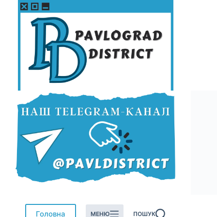
Перейти
до
вмісту
Головна
МЕНЮ
ПОШУК