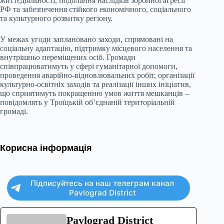
життєдіяльності, подолання наслідків збройної агресії
РФ та забезпечення стійкого економічного, соціального
та культурного розвитку регіону.
У межах угоди заплановано заходи, спрямовані на
соціальну адаптацію, підтримку місцевого населення та
внутрішньо переміщених осіб. Громади
співпрацюватимуть у сфері гуманітарної допомоги,
проведення аварійно-відновлювальних робіт, організації
культурно-освітніх заходів та реалізації інших ініціатив,
що сприятимуть покращенню умов життя мешканців –
повідомлять у Троїцькій об’єднаній територіальній
громаді.
Корисна інформація
Підписуйтесь на наш телеграм канал
Pavlograd District
Pavlograd District