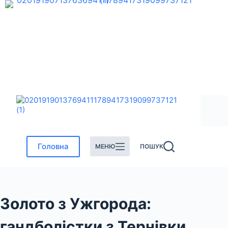
Перейти
до
вмісту
Головна
МЕНЮ
ПОШУК
Золото з Ужгорода:
гандболістки з Тернівки