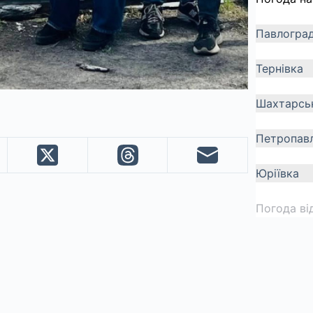
Павлогра
Тернівка
Шахтарсь
Петропавл
Юріївка
Погода ві