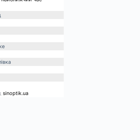
д
ке
івка
д
sinoptik.ua