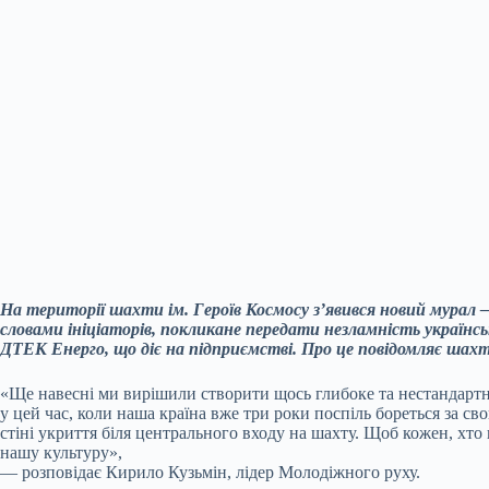
На території шахти ім. Героїв Космосу з’явився новий мурал
словами ініціаторів, покликане передати незламність українс
ДТЕК Енерго, що діє на підприємстві. Про це повідомляє шахто
«Ще навесні ми вирішили створити щось глибоке та нестандартн
у цей час, коли наша країна вже три роки поспіль бореться за с
стіні укриття біля центрального входу на шахту. Щоб кожен, хто 
нашу культуру»,
— розповідає Кирило Кузьмін, лідер Молодіжного руху.