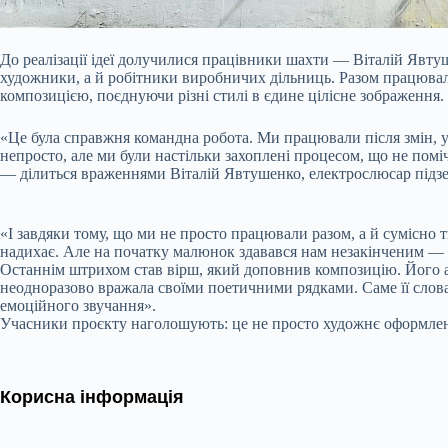
До реалізації ідеї долучилися працівники шахти — Віталій Явт
художники, а й робітники виробничих дільниць. Разом працювал
композицією, поєднуючи різні стилі в єдине цілісне зображення.
«Це була справжня командна робота. Ми працювали після змін, у 
непросто, але ми були настільки захоплені процесом, що не помі
— ділиться враженнями Віталій Явтушенко, електрослюсар під
«І завдяки тому, що ми не просто працювали разом, а й сумісно 
надихає. Але на початку малюнок здавався нам незакінченим — 
Останнім штрихом став вірш, який доповнив композицію. Його а
неодноразово вражала своїми поетичними рядками. Саме її слова
емоційного звучання».
Учасники проєкту наголошують: це не просто художнє оформлен
Корисна інформація