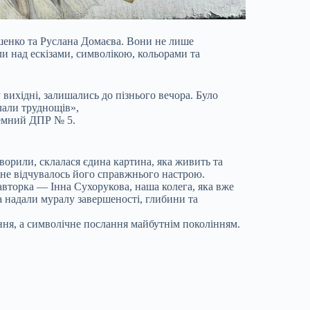
ушенко та Руслана Домаєва. Вони не лише
и над ескізами, символікою, кольорами та
вихідні, залишались до пізнього вечора. Було
чали труднощів»,
земний ДПР № 5.
творили, склалася єдина картина, яка живить та
не відчувалось його справжнього настрою.
вторка — Інна Сухорукова, наша колега, яка вже
 надали муралу завершеності, глибини та
ня, а символічне послання майбутнім поколінням.