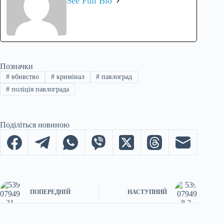
See Full Bio
Позначки
#
вбивство
#
кримінал
#
павлоград
#
поліція павлограда
Поділіться новиною
ПОПЕРЕДНІЙ
НАСТУПНИЙ