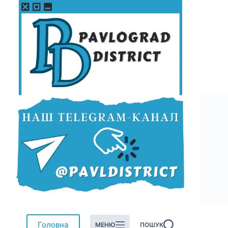
Перейти
до
вмісту
Головна
МЕНЮ
ПОШУК