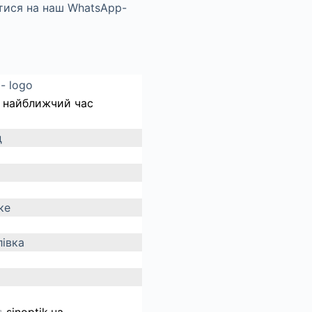
 найближчий час
д
ке
івка
д
sinoptik.ua