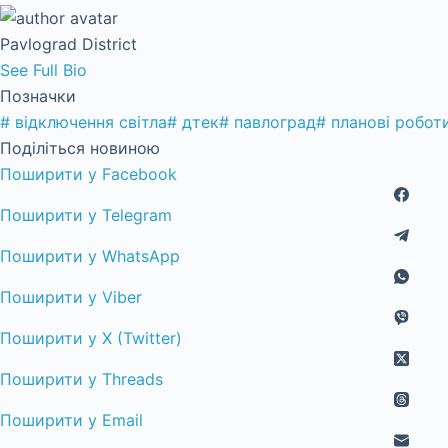
Pavlograd District
See Full Bio
Позначки
#
відключення світла
#
дтек
#
павлоград
#
планові робот
Поділіться новиною
Поширити у Facebook
Поширити у Telegram
Поширити у WhatsApp
Поширити у Viber
Поширити у X (Twitter)
Поширити у Threads
Поширити у Email