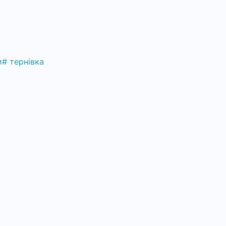
и
#
тернівка