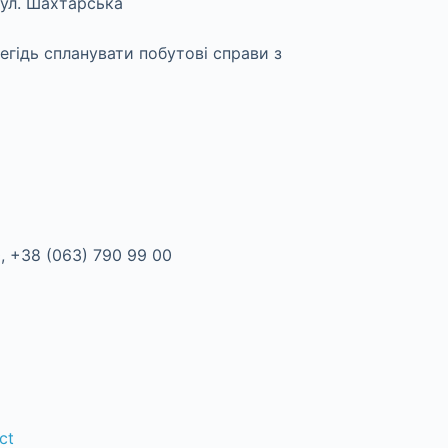
 вул. Шахтарська
гідь спланувати побутові справи з
0, +38 (063) 790 99 00
ct