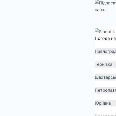
Погода на
Павлогра
Тернівка
Шахтарсь
Петропавл
Юріївка
Погода ві