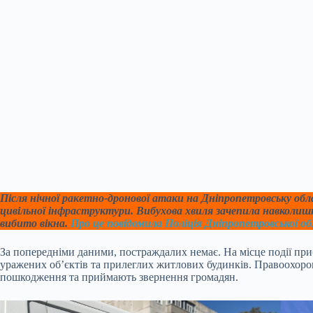
Після нічної ракетно-дронової атаки на Дніпропетровську об
цивільної інфраструктури. Вибухова хвиля зачепила навколишн
вибито вікна.
Про це повідомила Поліція Дніпропетровської об
За попередніми даними, постраждалих немає. На місце події приб
уражених об’єктів та прилеглих житлових будинків. Правоохоро
пошкодження та приймають звернення громадян.