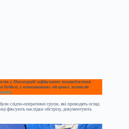
ласть у Павлограді зафіксовано пошкодження
і будівлі, у помешканнях місцевих жителів
ласті
.
ули слідчо-оперативні групи, які проводять огляд
нці фіксують наслідки обстрілу, документують