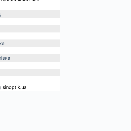
д
ке
івка
д
sinoptik.ua