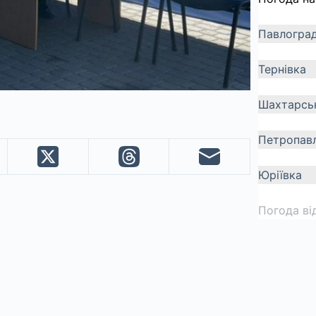
Павлогра
Тернівка
Шахтарсь
Петропавл
Юріївка
Погода ві